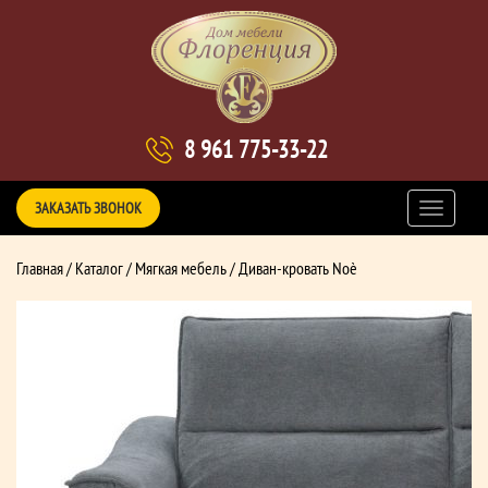
8 961 775-33-22
ЗАКАЗАТЬ ЗВОНОК
Главная
/
Каталог
/
Мягкая мебель
/ Диван-кровать Noè