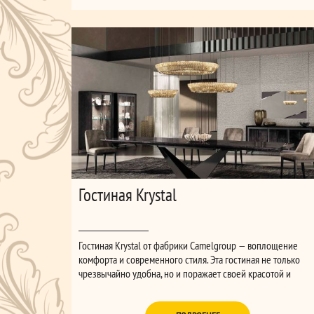
Гостиная Krystal
Гостиная Krystal от фабрики Camelgroup — воплощение
комфорта и современного стиля. Эта гостиная не только
чрезвычайно удобна, но и поражает своей красотой и
элегантностью. Она идеально впишется в любой интерьер,
привнося в него нотки изысканности и современного шика