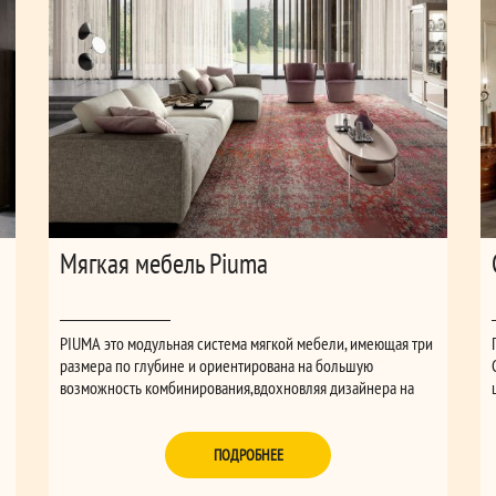
Мягкая мебель Piuma
PIUMA это модульная система мягкой мебели, имеющая три
размера по глубине и ориентирована на большую
возможность комбинирования,вдохновляя дизайнера на
разработку самых смелых и неожиданных интерьерных
решений. Сочетание разных по глубине
элементовпозволяет удовлетворить запросы в комфорте
ПОДРОБНЕЕ
людей разного телосложения. Это уже не простой диван, а