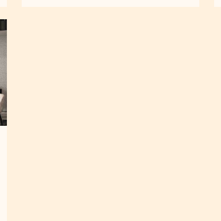
оазис дневного уюта.
.