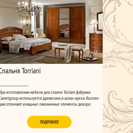
Спальня Torriani
При изготовлении мебели для спален Torriani фабрики
Camelgroup исполь­зуется древе­сина и шпон ореха. Коллек­
цию отли­чают изящ­ные лако­ничные эле­менты декора:
резные кар­низы, нанесён­ные вручную узо­ры на поверх­
ностях панелей. Кро­вати имеют художественно перфори­
рованные спинки из натураль­ного дерева.
ПОДРОБНЕЕ