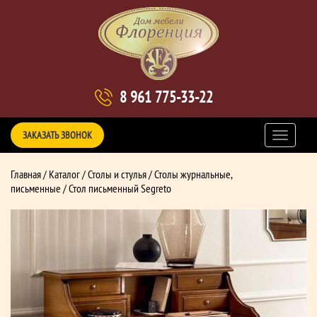
8 961 775-33-22
ЗАКАЗАТЬ ЗВОНОК
Главная
/
Каталог
/
Столы и стулья
/
Столы журнальные,
письменные
/ Стол письменный Segreto