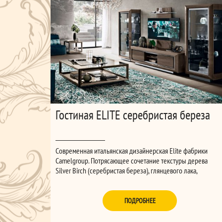
Гостиная ELITE серебристая береза
Современная итальянская дизайнерская Elite фабрики
Camelgroup. Потрясающее сочетание текстуры дерева
Silver Birch (серебристая береза), глянцевого лака,
хромированных элементов и выразительной геометрии.
Коллекция поможет с лёгкостью создать вам стильную
гостиную с телевизионной зоной или роскошную столовую
ПОДРОБНЕЕ
при этом практичную и удобную.