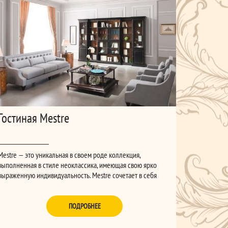
Гостиная Mestre
Mestre — это уникальная в своем роде коллекция,
выполненная в стиле неоклассика, имеющая свою ярко
выраженную индивидуальность. Mestre сочетает в себя
лаконичность и простоту форм стиля современного и
красивые и изящные элементы стиля классического. Это
выгодное сочетание позволяет вписать мебель в
ПОДРОБНЕЕ
различные интерьеры, при этом сохранив общую
стилистику помещения