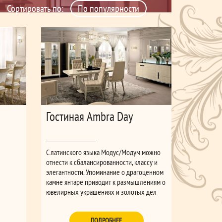
Сортировать по:
Гостиная Ambra Day
С латинского языка Модус/Модум можно
отнести к сбалансированности, классу и
элегантности. Упоминание о драгоценном
камне янтаре приводит к размышлениям о
ювелирных украшениях и золотых дел
мастерах. Коллекция AMBRA наполняет
волшебным светом домашние интерьеры
ПОДРОБНЕЕ
высокого класса очаровывая