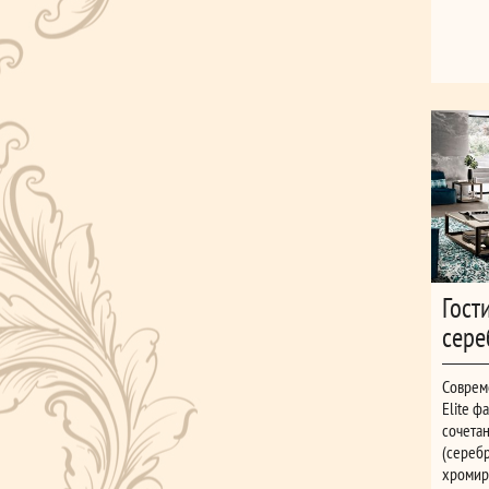
Гост
сере
Соврем
Elite ф
сочетан
(серебр
хромир