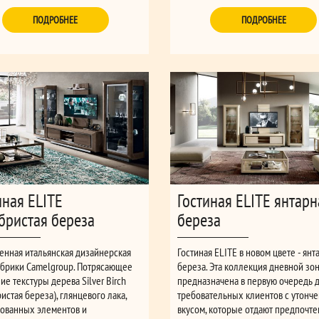
ПОДРОБНЕЕ
ПОДРОБНЕЕ
иная ELITE
Гостиная ELITE янтарн
бристая береза
береза
енная итальянская дизайнерская
Гостиная ELITE в новом цвете - янт
абрики Camelgroup. Потрясающее
береза. Эта коллекция дневной зо
ие текстуры дерева Silver Birch
предназначена в первую очередь 
истая береза), глянцевого лака,
требовательных клиентов с утонч
ованных элементов и
вкусом, которые отдают предпочт