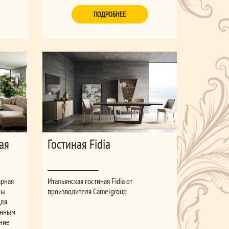
ПОДРОБНЕЕ
ая
Гостиная Fidia
арная
Итальянская гостиная Fidia от
ны
производителя Camelgroup
для
енным
ение