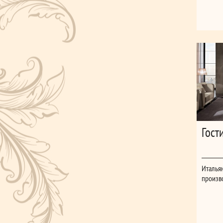
Гост
Итальян
произв