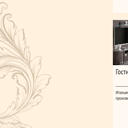
Гост
Итальян
произв