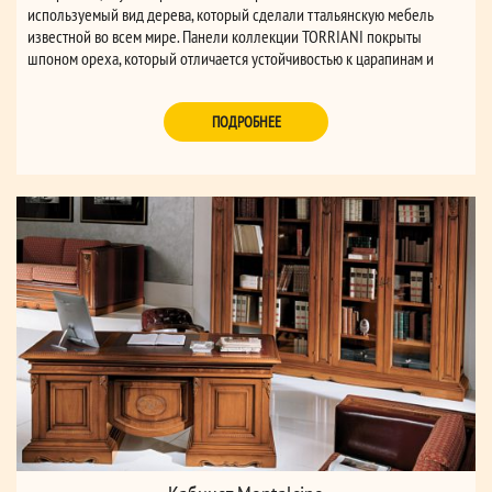
используемый вид дерева, который сделали ттальянскую мебель
известной во всем мире. Панели коллекции TORRIANI покрыты
шпоном ореха, который отличается устойчивостью к царапинам и
ударам, а так же обогащает мебель элегантными муаровыми
мотивами. Покрытие, имеющее мягкие и теплые, создает ‘вощеный’
ПОДРОБНЕЕ
эффект на поверхности, возвращая нас к лучшим традициям
итальянских краснодеревщиков.