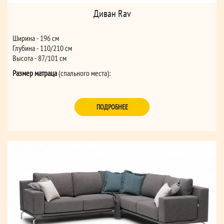
Диван Rav
Ширина - 196 см
Глубина - 110/210 см
Высота - 87/101 см
Размер матраца
(спального места):
для дивана 3-местного (162*195*14)
для дивана 2-местного MAXI (142*195*14)
ПОДРОБНЕЕ
для дивана 2-местного (122*195*14)