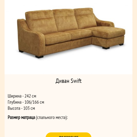
Диван Swift
Ширина - 242 см
Глубина - 106/166 см
Высота - 103 см
Размер матраца
(спального места):
для дивана 3-местного (160*195*14)
для дивана 2-местного MAXI (140*195*14)