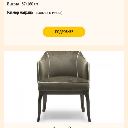
Высота - 87/160 см
Размер матраца
(спального места):
для дивана 3-местного (162*195*14)
для дивана 2-местного MAXI (142*195*14)
ПОДРОБНЕЕ
для дивана 2-местного (122*195*14)
для кресла (72*195*14)